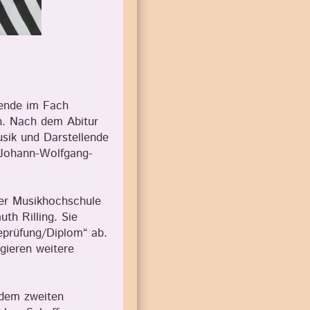
i
rende im Fach
n. Nach dem Abitur
usik und Darstellende
 Johann-Wolfgang-
er Musikhochschule
th Rilling. Sie
eprüfung/Diplom“ ab.
igieren weitere
 dem zweiten